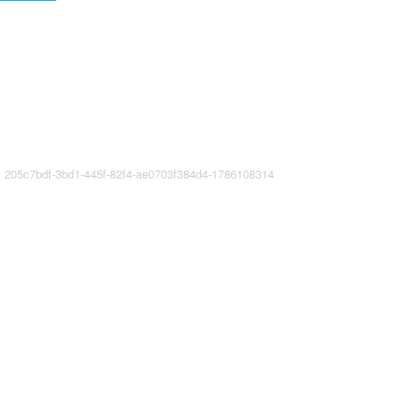
5c7bdf-3bd1-445f-82f4-ae0703f384d4-1786108314