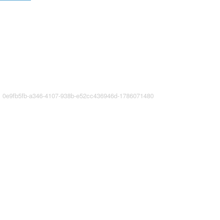
9fb5fb-a346-4107-938b-e52cc436946d-1786071480