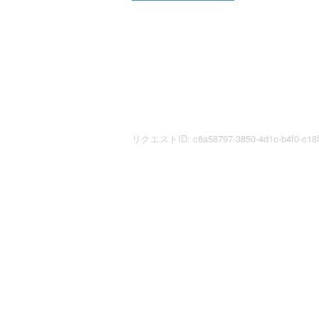
リクエストID: c6a58797-3850-4d1c-b4f0-c18ff